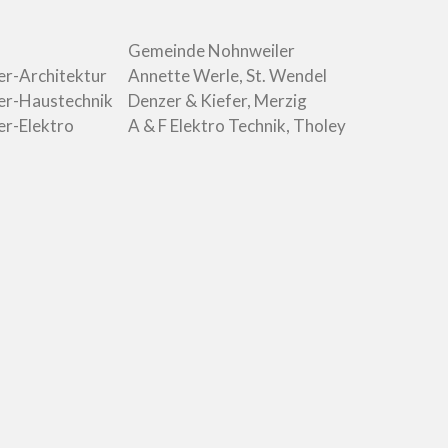
Gemeinde Nohnweiler
er-Architektur
Annette Werle, St. Wendel
er-Haustechnik
Denzer & Kiefer, Merzig
er-Elektro
A & F Elektro Technik, Tholey